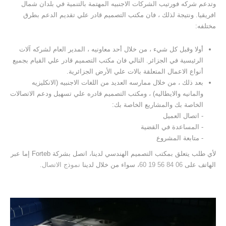
وتدعم شركه فورتيب الشركات الاجنبيه المهتمة بالتنمية في بلدان شمال
افريقيا. ونتيجة لذلك ، فان مكتب التصميم قادر علي تقديم الدعم بطرق
مختلفه:
أولا وقبل كل شيء ، من خلال أحد معاونيه ، المدير العام لشركه آلات
الرئيسية في الجزائر. التالي فان مكتب التصميم قادر علي القيام بجميع
أنواع الاعمال المتعلقة بالات علي الأرض الجزائرية.
بعد ذلك ، من خلال ممارسه العديد من اللغات الاجنبيه (الانكليزيه
والمانيه والايطاليه) ، ومكتب التصميم قادره علي تسهيل ودعم الاتصالات
الخاصة بك والمشاريع الخاصة بك:
- اتصال العميل
- المساعدة في القضية
- متابعة المشروع
لأي طلب يتعلق بمكتب التصميم الهندسي لدينا، اتصل بشركة Forteb إما عبر
الهاتف على
06 84 56 19 60
، سواء من خلال لدينا
نموذج الاتصال.