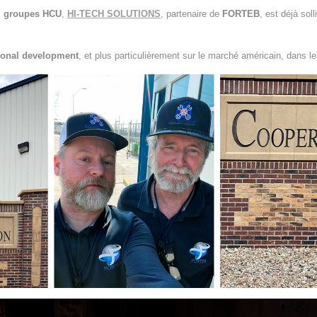
s
groupes HCU
,
HI-TECH SOLUTIONS
, partenaire de
FORTEB
, est déjà soll
tional development
, et plus particulièrement sur le marché américain, dans le