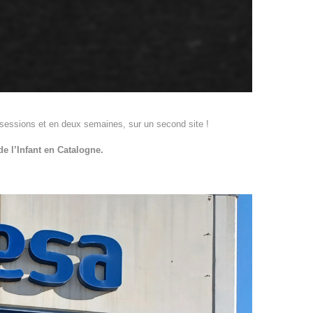
 sessions et en deux semaines, sur un second site !
de l’Infant en Catalogne.